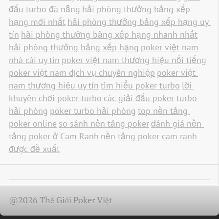
đấu turbo đà nẵng
hải phòng thưởng bảng xếp 
hạng mới nhất
hải phòng thưởng bảng xếp hạng uy 
tín
hải phòng thưởng bảng xếp hạng nhanh nhất
hải phòng thưởng bảng xếp hạng
poker việt nam 
nhà cái uy tín
poker việt nam thương hiệu nổi tiếng
poker việt nam dịch vụ chuyên nghiệp
poker việt 
nam thương hiệu uy tín
tìm hiểu poker turbo
lời 
khuyên chơi poker turbo
các giải đấu poker turbo 
hải phòng
poker turbo hải phòng
top nền tảng 
poker online
so sánh nền tảng poker
đánh giá nền 
tảng poker ở Cam Ranh
nền tảng poker cam ranh 
được đề xuất
@2026 Thế Giới Poker Việt