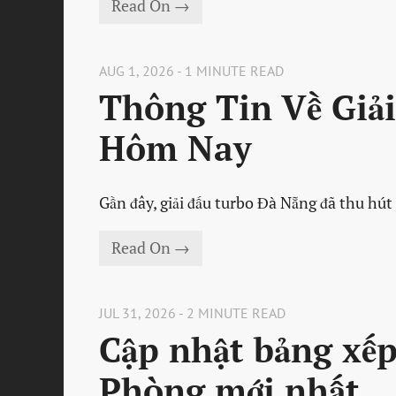
Read On →
AUG 1, 2026 - 1 MINUTE READ
Thông Tin Về Giả
Hôm Nay
Gần đây, giải đấu turbo Đà Nẵng đã thu hút
Read On →
JUL 31, 2026 - 2 MINUTE READ
Cập nhật bảng xếp
Phòng mới nhất