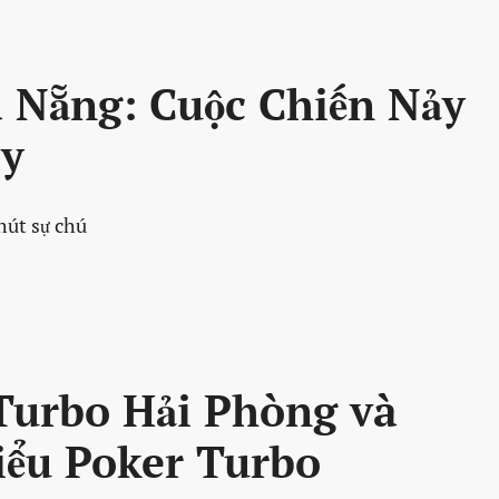
à Nẵng: Cuộc Chiến Nảy
y
hút sự chú
urbo Hải Phòng và
ểu Poker Turbo