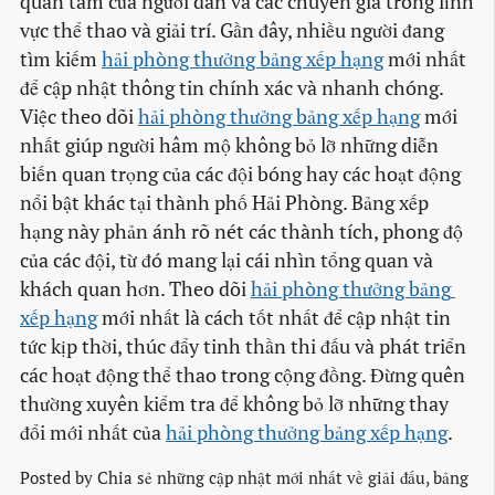
quan tâm của người dân và các chuyên gia trong lĩnh
vực thể thao và giải trí. Gần đây, nhiều người đang
tìm kiếm
hải phòng thưởng bảng xếp hạng
mới nhất
để cập nhật thông tin chính xác và nhanh chóng.
Việc theo dõi
hải phòng thưởng bảng xếp hạng
mới
nhất giúp người hâm mộ không bỏ lỡ những diễn
biến quan trọng của các đội bóng hay các hoạt động
nổi bật khác tại thành phố Hải Phòng. Bảng xếp
hạng này phản ánh rõ nét các thành tích, phong độ
của các đội, từ đó mang lại cái nhìn tổng quan và
khách quan hơn. Theo dõi
hải phòng thưởng bảng 
xếp hạng
mới nhất là cách tốt nhất để cập nhật tin
tức kịp thời, thúc đẩy tinh thần thi đấu và phát triển
các hoạt động thể thao trong cộng đồng. Đừng quên
thường xuyên kiểm tra để không bỏ lỡ những thay
đổi mới nhất của
hải phòng thưởng bảng xếp hạng
.
Posted by
Chia sẻ những cập nhật mới nhất về giải đấu, bảng